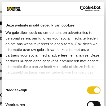
© 2026 door startersbanen.nl
IK ZOEK EEN BAAN
Deze website maakt gebruik van cookies
Inloggen
We gebruiken cookies om content en advertenties te
personaliseren, om functies voor social media te bieden
Registreren
en om ons websiteverkeer te analyseren. Ook delen we
informatie over uw gebruik van onze site met onze
IK BEN WERKGEVER
partners voor social media, adverteren en analyse. Deze
partners kunnen deze gegevens combineren met andere
Vacature plaatsen
informatie die u aan ze heeft verstrekt of die ze hebben
Inloggen
verzameld op basis van uw gebruik van hun services.
Registreren
Toestemmingsselectie
Noodzakelijk
OVER ONS
Kennismaken met MELON
Voorkeuren