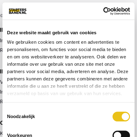
© 2026 door startersbanen.nl
IK ZOEK EEN BAAN
Deze website maakt gebruik van cookies
Inloggen
We gebruiken cookies om content en advertenties te
personaliseren, om functies voor social media te bieden
Registreren
en om ons websiteverkeer te analyseren. Ook delen we
informatie over uw gebruik van onze site met onze
IK BEN WERKGEVER
partners voor social media, adverteren en analyse. Deze
partners kunnen deze gegevens combineren met andere
Vacature plaatsen
informatie die u aan ze heeft verstrekt of die ze hebben
Inloggen
verzameld op basis van uw gebruik van hun services.
Registreren
Toestemmingsselectie
Noodzakelijk
OVER ONS
Kennismaken met MELON
Voorkeuren