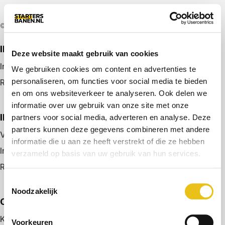
© 2026 door startersbanen.nl
IK ZOEK EEN BAAN
Deze website maakt gebruik van cookies
Inloggen
We gebruiken cookies om content en advertenties te
personaliseren, om functies voor social media te bieden
Registreren
en om ons websiteverkeer te analyseren. Ook delen we
informatie over uw gebruik van onze site met onze
IK BEN WERKGEVER
partners voor social media, adverteren en analyse. Deze
partners kunnen deze gegevens combineren met andere
Vacature plaatsen
informatie die u aan ze heeft verstrekt of die ze hebben
Inloggen
verzameld op basis van uw gebruik van hun services.
Registreren
Toestemmingsselectie
Noodzakelijk
OVER ONS
Kennismaken met MELON
Voorkeuren