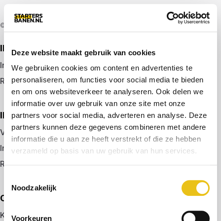
© 2026 door startersbanen.nl
IK ZOEK EEN BAAN
Deze website maakt gebruik van cookies
Inloggen
We gebruiken cookies om content en advertenties te
personaliseren, om functies voor social media te bieden
Registreren
en om ons websiteverkeer te analyseren. Ook delen we
informatie over uw gebruik van onze site met onze
IK BEN WERKGEVER
partners voor social media, adverteren en analyse. Deze
partners kunnen deze gegevens combineren met andere
Vacature plaatsen
informatie die u aan ze heeft verstrekt of die ze hebben
Inloggen
verzameld op basis van uw gebruik van hun services.
Registreren
Toestemmingsselectie
Noodzakelijk
OVER ONS
Kennismaken met MELON
Voorkeuren