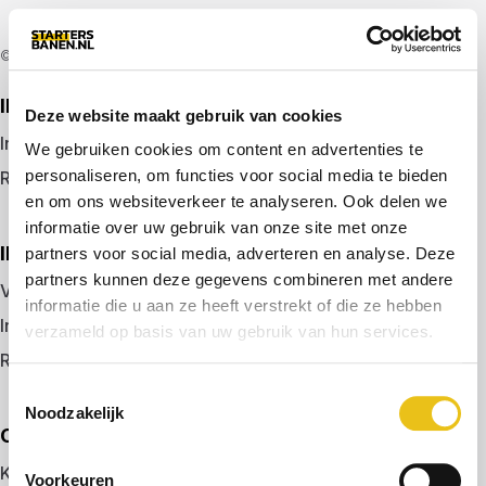
© 2026 door startersbanen.nl
IK ZOEK EEN BAAN
Deze website maakt gebruik van cookies
Inloggen
We gebruiken cookies om content en advertenties te
personaliseren, om functies voor social media te bieden
Registreren
en om ons websiteverkeer te analyseren. Ook delen we
informatie over uw gebruik van onze site met onze
IK BEN WERKGEVER
partners voor social media, adverteren en analyse. Deze
partners kunnen deze gegevens combineren met andere
Vacature plaatsen
informatie die u aan ze heeft verstrekt of die ze hebben
Inloggen
verzameld op basis van uw gebruik van hun services.
Registreren
Toestemmingsselectie
Noodzakelijk
OVER ONS
Kennismaken met MELON
Voorkeuren