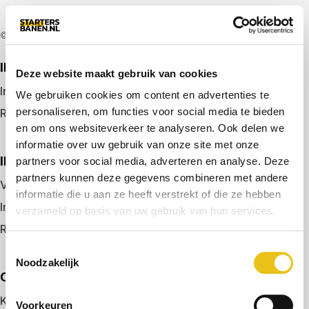
© 2026 door startersbanen.nl
IK ZOEK EEN BAAN
Deze website maakt gebruik van cookies
Inloggen
We gebruiken cookies om content en advertenties te
personaliseren, om functies voor social media te bieden
Registreren
en om ons websiteverkeer te analyseren. Ook delen we
informatie over uw gebruik van onze site met onze
IK BEN WERKGEVER
partners voor social media, adverteren en analyse. Deze
partners kunnen deze gegevens combineren met andere
Vacature plaatsen
informatie die u aan ze heeft verstrekt of die ze hebben
Inloggen
verzameld op basis van uw gebruik van hun services.
Registreren
Toestemmingsselectie
Noodzakelijk
OVER ONS
Kennismaken met MELON
Voorkeuren