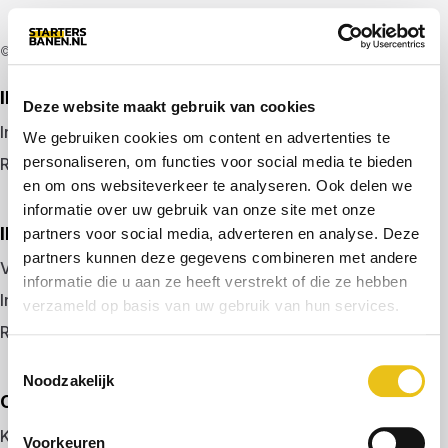
© 2026 door startersbanen.nl
IK ZOEK EEN BAAN
Deze website maakt gebruik van cookies
Inloggen
We gebruiken cookies om content en advertenties te
personaliseren, om functies voor social media te bieden
Registreren
en om ons websiteverkeer te analyseren. Ook delen we
informatie over uw gebruik van onze site met onze
IK BEN WERKGEVER
partners voor social media, adverteren en analyse. Deze
partners kunnen deze gegevens combineren met andere
Vacature plaatsen
informatie die u aan ze heeft verstrekt of die ze hebben
Inloggen
verzameld op basis van uw gebruik van hun services.
Registreren
Toestemmingsselectie
Noodzakelijk
OVER ONS
Kennismaken met MELON
Voorkeuren