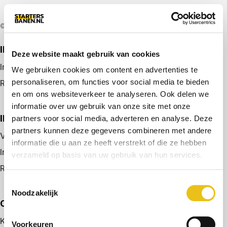
© 2026 door startersbanen.nl
IK ZOEK EEN BAAN
Deze website maakt gebruik van cookies
Inloggen
We gebruiken cookies om content en advertenties te
personaliseren, om functies voor social media te bieden
Registreren
en om ons websiteverkeer te analyseren. Ook delen we
informatie over uw gebruik van onze site met onze
IK BEN WERKGEVER
partners voor social media, adverteren en analyse. Deze
partners kunnen deze gegevens combineren met andere
Vacature plaatsen
informatie die u aan ze heeft verstrekt of die ze hebben
Inloggen
verzameld op basis van uw gebruik van hun services.
Registreren
Toestemmingsselectie
Noodzakelijk
OVER ONS
Kennismaken met MELON
Voorkeuren