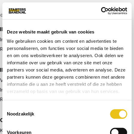
© 2026 door startersbanen.nl
IK ZOEK EEN BAAN
Deze website maakt gebruik van cookies
Inloggen
We gebruiken cookies om content en advertenties te
personaliseren, om functies voor social media te bieden
Registreren
en om ons websiteverkeer te analyseren. Ook delen we
informatie over uw gebruik van onze site met onze
IK BEN WERKGEVER
partners voor social media, adverteren en analyse. Deze
partners kunnen deze gegevens combineren met andere
Vacature plaatsen
informatie die u aan ze heeft verstrekt of die ze hebben
Inloggen
verzameld op basis van uw gebruik van hun services.
Registreren
Toestemmingsselectie
Noodzakelijk
OVER ONS
Kennismaken met MELON
Voorkeuren