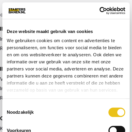
© 2026 door startersbanen.nl
IK ZOEK EEN BAAN
Deze website maakt gebruik van cookies
Inloggen
We gebruiken cookies om content en advertenties te
personaliseren, om functies voor social media te bieden
Registreren
en om ons websiteverkeer te analyseren. Ook delen we
informatie over uw gebruik van onze site met onze
IK BEN WERKGEVER
partners voor social media, adverteren en analyse. Deze
partners kunnen deze gegevens combineren met andere
Vacature plaatsen
informatie die u aan ze heeft verstrekt of die ze hebben
Inloggen
verzameld op basis van uw gebruik van hun services.
Registreren
Toestemmingsselectie
Noodzakelijk
OVER ONS
Kennismaken met MELON
Voorkeuren