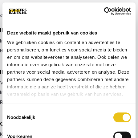
© 2026 door startersbanen.nl
IK ZOEK EEN BAAN
Deze website maakt gebruik van cookies
Inloggen
We gebruiken cookies om content en advertenties te
personaliseren, om functies voor social media te bieden
Registreren
en om ons websiteverkeer te analyseren. Ook delen we
informatie over uw gebruik van onze site met onze
IK BEN WERKGEVER
partners voor social media, adverteren en analyse. Deze
partners kunnen deze gegevens combineren met andere
Vacature plaatsen
informatie die u aan ze heeft verstrekt of die ze hebben
Inloggen
verzameld op basis van uw gebruik van hun services.
Registreren
Toestemmingsselectie
Noodzakelijk
OVER ONS
Kennismaken met MELON
Voorkeuren