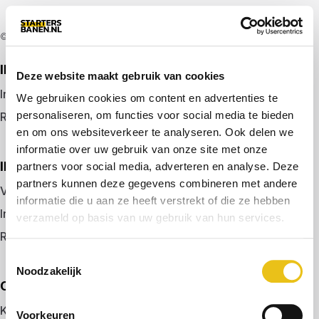
© 2026 door startersbanen.nl
IK ZOEK EEN BAAN
Deze website maakt gebruik van cookies
Inloggen
We gebruiken cookies om content en advertenties te
personaliseren, om functies voor social media te bieden
Registreren
en om ons websiteverkeer te analyseren. Ook delen we
informatie over uw gebruik van onze site met onze
IK BEN WERKGEVER
partners voor social media, adverteren en analyse. Deze
partners kunnen deze gegevens combineren met andere
Vacature plaatsen
informatie die u aan ze heeft verstrekt of die ze hebben
Inloggen
verzameld op basis van uw gebruik van hun services.
Registreren
Toestemmingsselectie
Noodzakelijk
OVER ONS
Kennismaken met MELON
Voorkeuren