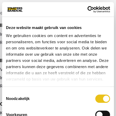
© 2026 door startersbanen.nl
IK ZOEK EEN BAAN
Deze website maakt gebruik van cookies
Inloggen
We gebruiken cookies om content en advertenties te
personaliseren, om functies voor social media te bieden
Registreren
en om ons websiteverkeer te analyseren. Ook delen we
informatie over uw gebruik van onze site met onze
IK BEN WERKGEVER
partners voor social media, adverteren en analyse. Deze
partners kunnen deze gegevens combineren met andere
Vacature plaatsen
informatie die u aan ze heeft verstrekt of die ze hebben
Inloggen
verzameld op basis van uw gebruik van hun services.
Registreren
Toestemmingsselectie
Noodzakelijk
OVER ONS
Kennismaken met MELON
Voorkeuren