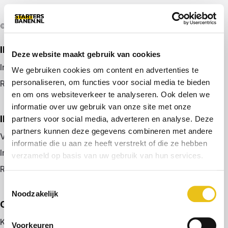
© 2026 door startersbanen.nl
IK ZOEK EEN BAAN
Deze website maakt gebruik van cookies
Inloggen
We gebruiken cookies om content en advertenties te
personaliseren, om functies voor social media te bieden
Registreren
en om ons websiteverkeer te analyseren. Ook delen we
informatie over uw gebruik van onze site met onze
IK BEN WERKGEVER
partners voor social media, adverteren en analyse. Deze
partners kunnen deze gegevens combineren met andere
Vacature plaatsen
informatie die u aan ze heeft verstrekt of die ze hebben
Inloggen
verzameld op basis van uw gebruik van hun services.
Registreren
Toestemmingsselectie
Noodzakelijk
OVER ONS
Kennismaken met MELON
Voorkeuren