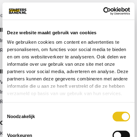
© 2026 door startersbanen.nl
IK ZOEK EEN BAAN
Deze website maakt gebruik van cookies
Inloggen
We gebruiken cookies om content en advertenties te
personaliseren, om functies voor social media te bieden
Registreren
en om ons websiteverkeer te analyseren. Ook delen we
informatie over uw gebruik van onze site met onze
IK BEN WERKGEVER
partners voor social media, adverteren en analyse. Deze
partners kunnen deze gegevens combineren met andere
Vacature plaatsen
informatie die u aan ze heeft verstrekt of die ze hebben
Inloggen
verzameld op basis van uw gebruik van hun services.
Registreren
Toestemmingsselectie
Noodzakelijk
OVER ONS
Kennismaken met MELON
Voorkeuren