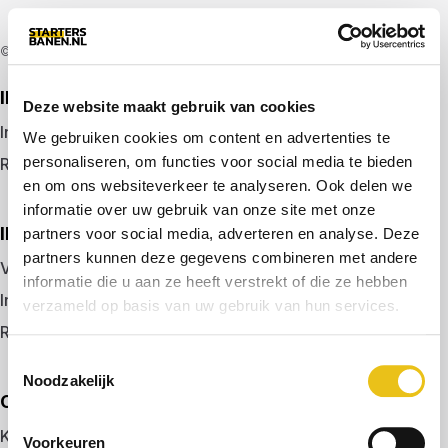
© 2026 door startersbanen.nl
IK ZOEK EEN BAAN
Deze website maakt gebruik van cookies
Inloggen
We gebruiken cookies om content en advertenties te
personaliseren, om functies voor social media te bieden
Registreren
en om ons websiteverkeer te analyseren. Ook delen we
informatie over uw gebruik van onze site met onze
IK BEN WERKGEVER
partners voor social media, adverteren en analyse. Deze
partners kunnen deze gegevens combineren met andere
Vacature plaatsen
informatie die u aan ze heeft verstrekt of die ze hebben
Inloggen
verzameld op basis van uw gebruik van hun services.
Registreren
Toestemmingsselectie
Noodzakelijk
OVER ONS
Kennismaken met MELON
Voorkeuren