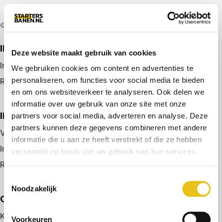
© 2026 door startersbanen.nl
IK ZOEK EEN BAAN
Deze website maakt gebruik van cookies
Inloggen
We gebruiken cookies om content en advertenties te
personaliseren, om functies voor social media te bieden
Registreren
en om ons websiteverkeer te analyseren. Ook delen we
informatie over uw gebruik van onze site met onze
IK BEN WERKGEVER
partners voor social media, adverteren en analyse. Deze
partners kunnen deze gegevens combineren met andere
Vacature plaatsen
informatie die u aan ze heeft verstrekt of die ze hebben
Inloggen
verzameld op basis van uw gebruik van hun services.
Registreren
Toestemmingsselectie
Noodzakelijk
OVER ONS
Kennismaken met MELON
Voorkeuren