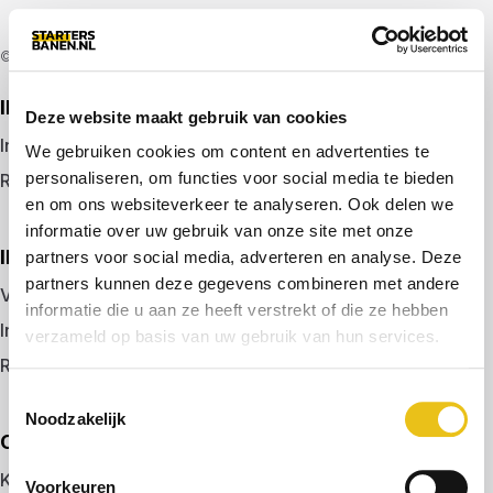
© 2026 door startersbanen.nl
IK ZOEK EEN BAAN
Deze website maakt gebruik van cookies
Inloggen
We gebruiken cookies om content en advertenties te
personaliseren, om functies voor social media te bieden
Registreren
en om ons websiteverkeer te analyseren. Ook delen we
informatie over uw gebruik van onze site met onze
IK BEN WERKGEVER
partners voor social media, adverteren en analyse. Deze
partners kunnen deze gegevens combineren met andere
Vacature plaatsen
informatie die u aan ze heeft verstrekt of die ze hebben
Inloggen
verzameld op basis van uw gebruik van hun services.
Registreren
Toestemmingsselectie
Noodzakelijk
OVER ONS
Kennismaken met MELON
Voorkeuren