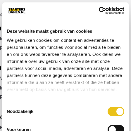
© 2026 door startersbanen.nl
IK ZOEK EEN BAAN
Deze website maakt gebruik van cookies
Inloggen
We gebruiken cookies om content en advertenties te
personaliseren, om functies voor social media te bieden
Registreren
en om ons websiteverkeer te analyseren. Ook delen we
informatie over uw gebruik van onze site met onze
IK BEN WERKGEVER
partners voor social media, adverteren en analyse. Deze
partners kunnen deze gegevens combineren met andere
Vacature plaatsen
informatie die u aan ze heeft verstrekt of die ze hebben
Inloggen
verzameld op basis van uw gebruik van hun services.
Registreren
Toestemmingsselectie
Noodzakelijk
OVER ONS
Kennismaken met MELON
Voorkeuren