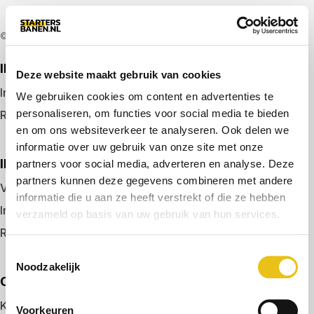
© 2026 door startersbanen.nl
IK ZOEK EEN BAAN
Deze website maakt gebruik van cookies
Inloggen
We gebruiken cookies om content en advertenties te
personaliseren, om functies voor social media te bieden
Registreren
en om ons websiteverkeer te analyseren. Ook delen we
informatie over uw gebruik van onze site met onze
IK BEN WERKGEVER
partners voor social media, adverteren en analyse. Deze
partners kunnen deze gegevens combineren met andere
Vacature plaatsen
informatie die u aan ze heeft verstrekt of die ze hebben
Inloggen
verzameld op basis van uw gebruik van hun services.
Registreren
Toestemmingsselectie
Noodzakelijk
OVER ONS
Kennismaken met MELON
Voorkeuren