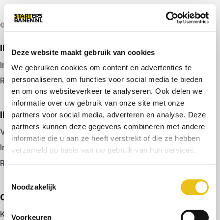
© 2026 door startersbanen.nl
IK ZOEK EEN BAAN
Deze website maakt gebruik van cookies
Inloggen
We gebruiken cookies om content en advertenties te
personaliseren, om functies voor social media te bieden
Registreren
en om ons websiteverkeer te analyseren. Ook delen we
informatie over uw gebruik van onze site met onze
IK BEN WERKGEVER
partners voor social media, adverteren en analyse. Deze
partners kunnen deze gegevens combineren met andere
Vacature plaatsen
informatie die u aan ze heeft verstrekt of die ze hebben
Inloggen
verzameld op basis van uw gebruik van hun services.
Registreren
Toestemmingsselectie
Noodzakelijk
OVER ONS
Kennismaken met MELON
Voorkeuren