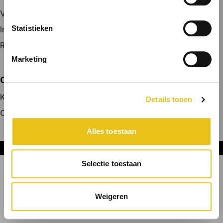
Vacature plaatsen
Statistieken
Inloggen
Registreren
Marketing
OVER ONS
Kennismaken met MELON
Details tonen
Contact
Alles toestaan
Onderdeel van DNL Groep
Selectie toestaan
Weigeren