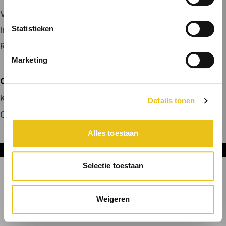
Vacature plaatsen
Statistieken
Inloggen
Registreren
Marketing
OVER ONS
Kennismaken met MELON
Details tonen
Contact
Alles toestaan
Onderdeel van DNL Groep
Selectie toestaan
Weigeren