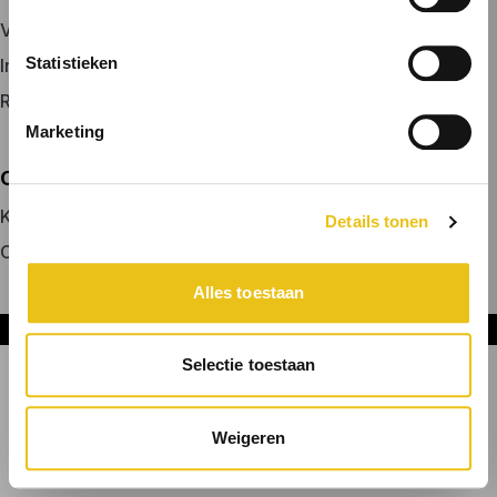
Vacature plaatsen
Statistieken
Inloggen
Registreren
Marketing
OVER ONS
Kennismaken met MELON
Details tonen
Contact
Alles toestaan
Onderdeel van DNL Groep
Selectie toestaan
Weigeren