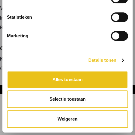
Vacature plaatsen
Statistieken
Inloggen
Registreren
Marketing
OVER ONS
Kennismaken met MELON
Details tonen
Contact
Alles toestaan
Onderdeel van DNL Groep
Selectie toestaan
Weigeren