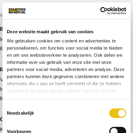
© 2026 door startersbanen.nl
IK ZOEK EEN BAAN
Deze website maakt gebruik van cookies
Inloggen
We gebruiken cookies om content en advertenties te
personaliseren, om functies voor social media te bieden
Registreren
en om ons websiteverkeer te analyseren. Ook delen we
informatie over uw gebruik van onze site met onze
IK BEN WERKGEVER
partners voor social media, adverteren en analyse. Deze
partners kunnen deze gegevens combineren met andere
Vacature plaatsen
informatie die u aan ze heeft verstrekt of die ze hebben
Inloggen
verzameld op basis van uw gebruik van hun services.
Registreren
Toestemmingsselectie
Noodzakelijk
OVER ONS
Kennismaken met MELON
Voorkeuren